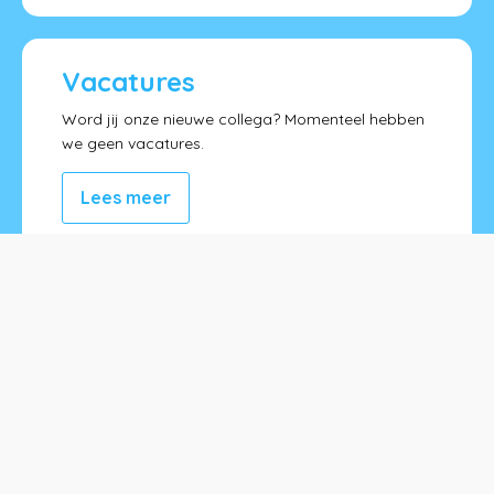
Vacatures
Word jij onze nieuwe collega? Momenteel hebben
we geen vacatures.
Lees meer
Bos en Lommerschool
Meimorgenstraat 2
1061 BN Amsterdam
info@bosenlommerschool.nl
020 686 25 18